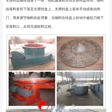
支撑转盘螺栓连接于一体，电机减速机带动支撑转盘转动，物料
架、底座、传动装置、回转支承、小齿轮、圆盘、衬板、套筒、接料槽、
由落料套筒下落至支撑转盘上，支撑转盘上装有手动或电动闸
下料口、调节闸门、刮板和注油管组成。 结构简图如下：
门，用来调节物料的处理量，当物料在转盘上转动中被刮刀推下
至落料口，从而完成给料过程。