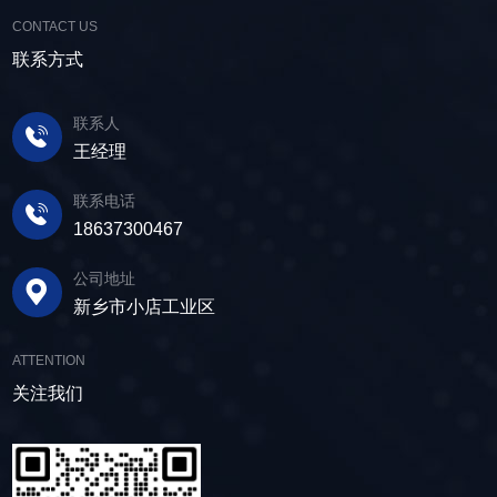
提高企业经济效益。尾矿干排过程中，少不了振
械直线筛可加装plc控制系统，实现远程操控。用
利用；在精矿进行进一步加工前，也需要通过脱
CONTACT US
动筛分设备的助力，脱水筛，凭借强大的性能优
户可根据实际需求轻松调整振幅、频率等筛分参
水筛进行脱水处理，以提高其品质和后续加工效
势，成为了尾矿干排系统中经常使用的明星产
联系方式
数，使故道金机械直线筛能够轻松应对不同材质
率。 在煤炭行业中，脱水筛主要用于煤泥的
品。 ▲脱水振动筛 脱水筛，专为处理含
与粒度的筛分挑战，提升筛分效率。 坚实耐
脱水处理。煤泥是煤炭洗选过程中的副产品，含
水物料而生，该设备通过激振器产生的激振力，
用，维护省心 故道金机械直线振动筛优选高
联系人
有大量的水分，使用脱水筛进行处理，可以将煤
使筛面产生高频振动，含水物料进入振动筛后，
质量材料，生产环节层层把控，生产出的振动筛
王经理
泥中的水分去除，使其达到后续加工的要
在筛面上受到连续抛掷，从而实现固体颗粒与液
产品筛体强度高，坚实耐用，可长时间高强度稳
求。 在建筑行业中，脱水筛被广泛应用于砂
体之间的分离。 脱水筛筛板采用模块式设
定作业。另外，该直线筛设备维护保养便捷，只
联系电话
石料厂的水洗砂脱水处理。水洗砂在生产过程中
计，无需螺栓即可安装，维护更换便捷，仅需要
需要定期检查、清洁、添加润滑油，即可保证振
18637300467
需要去除表面的泥土和杂质，这时候就需要用脱
3-5分钟即可完成筛板更换，显著减少了停机维护
动筛的正常运行和使用寿命。 绿色节能，引
水筛，通过脱水筛对物料进行处理，可以确保砂
公司地址
的时间。其筛网具备自清洁功能，可轻松清除粘
领未来 追求筛分效率的同时，故道金机械也
子的质量符合建筑要求，为建筑工程提供高质量
新乡市小店工业区
附在筛网上的物料，预防筛料堵网。此外，脱水
积极响应国家环保政策，部分直线筛筛体采用全
的建筑材料。 在食品行业中，脱水筛可以用
筛还配备了橡胶隔振弹簧作为减震装置，很好地
封闭设计，降低噪音与粉尘污染，为构建绿色建
于水果、蔬菜沥水，还可以用于果汁、酒类、调
ATTENTION
降低设备运行时产生的噪音，为用户创造更加舒
材产业贡献力量。 如今，故道金机械直线筛
味品等液态食品的过滤和分离，为后续食材储
适的工作环境。 脱水筛体积相对较小，单位
关注我们
已广泛应用于各类建材物料的筛分作业中，成为
存、运输及使用提供便利。 ▲故道金机械双
面积处理量大，可够满足多种物料的脱水作业的
了众多建材企业的信赖之选。如果您也希望提升
层高频脱水振动筛 说了这么多，相信大家对
要求，支持24小时不间断的连续干排作业，提升
建材物料的筛分效率，欢迎随时安博·体育（中
脱水筛的重要性有了更加清晰地认识，在产品采
生产线脱水效率。 ▲脱水振动筛 脱水筛
国），故道金机械将提供高质量的产品，竭诚为
购时，也一定要擦亮眼睛。故道金机械深耕振动