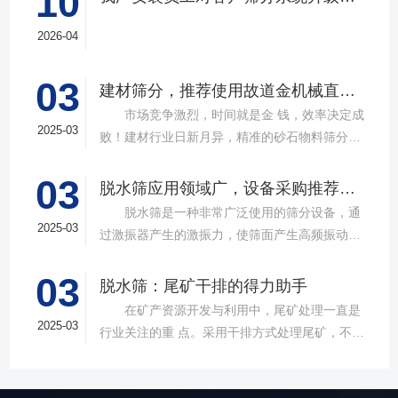
10
2026-04
03
建材筛分，推荐使用故道金机械直线筛
市场竞争激烈，时间就是金 钱，效率决定成
2025-03
败！建材行业日新月异，精准的砂石物料筛分工
具成为了确保工程质量，提升生产效率的关键。
03
故道金机械，深耕振动筛分领域三十载，推出多
脱水筛应用领域广，设备采购推荐选择实力厂家
款高质量直线筛设备，以稳定的筛分质量，强大
脱水筛是一种非常广泛使用的筛分设备，通
的处理能力，提供建材砂石物料筛分解决方
2025-03
过激振器产生的激振力，使筛面产生高频振动，
案。 ▲故道金机械直线振动筛 布局合
物料在筛面上受到连续抛掷，从而实现固体颗粒
理，精准分级 故道金机械拥有强大的技术团
03
与液体之间的分离。在多个行业中，脱水筛都发
脱水筛：尾矿干排的得力助手
队，产品设计时考虑机械结构、动力学特性和操
挥着不可或缺的作用。故道金机械带大家一起了
在矿产资源开发与利用中，尾矿处理一直是
作便捷性，其生产的直线筛产品使用时，物料在
解。 ▲故道金机械单层高频脱水振动筛
2025-03
行业关注的重 点。采用干排方式处理尾矿，不仅
筛面快速且均匀分布，筛孔不堵塞，筛分效率
在采矿业中，脱水筛经常被用于尾矿和精矿的脱
可节约企业生态环境治理资金，减少节能减排和
高，筛分精度高，为建材产品带来稳定可靠的质
水处理。选矿完成后，尾矿处理过程中需要脱水
尾矿库维护费用，还可回收尾矿中的有价成分，
量提升。 智能调控，灵活应对 故道金机
筛协助去除多余的水分，以便于尾矿的堆放或再