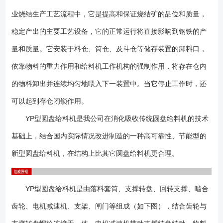
用蜗壳式落料套筒，使出料更为顺畅、平稳； 2、改进了套筒上传统的
业烧结生产工艺流程中，它是提高和保证烧结矿的品位和质量，
扇形调节闸门的结构，使其结构更加简洁可靠； 3、改进了盘面上衬板
和套筒的设计，使其可在正常工作时方便的更换衬板，大大减轻了更换衬
稳定产出的主要工艺设备，它的正常运行将直接影响到钢铁的产
板的工作量，增加了工作效率； 4、采用大直径回转支承结构，承载能
量和质量。它安装于料仓、筒仓、及斗仓等储存装置的卸料口，
力特别大，寿命长； 5、传动机构是依靠本公司多年从事减速器设计制
依靠物料的重力作用和给料机工作机构的强制作用，将存在仓内
造的丰富经验，并结合圆盘料机的实际工况，专门为其量身定做的专用减
速器。全部采用高精度的硬齿面齿轮，传动效率高，运行噪声低，使用寿
的物料卸出并连续均匀地喂入下一装置中。当它停止工作时，还
命长，节能降耗，经济效益明显； 6、采用全封闭式的密封结构，使得
可以起到存仓闭锁作用。
物料全部出料口卸出，不会散落在圆盘四周，保证了现场的清洁； 7、
减速器和回转机构各自独立润滑，均采用高质量的中压齿轮油油池润滑，
YP型圆盘给料机是我公司在消化吸收传统圆盘给料机的技术
保证了机构的无故障运行，而不需要对其进行频繁的日常维护。由于取消
基础上，结合国内实际情况改进制造的一种高可靠性、节能型的
了电机与减速器之间的联轴器，故而从根本上解决了减速器高速轴漏油的
新型圆盘给料机，在结构上比其它圆盘给料机更合理。
问题； 8、电机采用可采用变频电机，调节范围大，可充分调节物料流
量，满足配料要求； 9、套筒内与物料接触的部位全部均采用高分子含
油尼龙衬板；盘面上采用耐磨性能特别好的耐磨铸铁衬板，并在衬板表面
YP型圆盘给料机是由落料套筒、支撑转盘、回转支撑、啮合
铸有花格，在工作中可存储物料，使物料与物料之产生磨擦，大大提高了
衬板的使用寿命； 10、传动机构悬挂在圆盘下面，更换方便，并使整
齿轮、电机减速机、支架、闸门等组成（如下图），结合齿轮与
机结构更为紧凑、占用空间小，基础简单。 YP型圆盘给料机主要由支