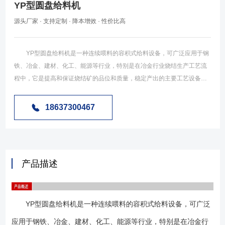
YP型圆盘给料机
源头厂家 · 支持定制 · 降本增效 · 性价比高
YP型圆盘给料机是一种连续喂料的容积式给料设备，可广泛应用于钢
铁、冶金、建材、化工、能源等行业，特别是在冶金行业烧结生产工艺流
程中，它是提高和保证烧结矿的品位和质量，稳定产出的主要工艺设备，
它的正常运行将直接影响到钢铁的产量和质量。它安装于料仓、筒仓、及
斗仓等储存装置的卸料口，依靠物料的重力作用和给料机工作机构的强制
18637300467
作用，将存在仓内的物料卸出并连续均匀地喂入下一装置中。当它停止工
作时，还可以起到存仓闭锁作用。 YP型圆盘给料机是我公司在消化吸
收传统圆盘给料机的技术基础上，结合国内实际情况改进制造的一种高可
靠性、节能型的新型圆盘给料机，在结构上比其它圆盘给料机更合
产品描述
理。 YP型圆盘给料机是由落料套筒、支撑转盘、回转支撑、啮合齿
轮、电机减速机、支架、闸门等组成（如下图），结合齿轮与支撑转盘螺
栓连接于一体，电机减速机带动支撑转盘转动，物料由落料套筒下落至支
YP型圆盘给料机是一种连续喂料的容积式给料设备，可广泛
撑转盘上，支撑转盘上装有手动或电动闸门，用来调节物料的处理量，当
物料在转盘上转动中被刮刀推下至落料口，从而完成给料过程。 1、采
应用于钢铁、冶金、建材、化工、能源等行业，特别是在冶金行