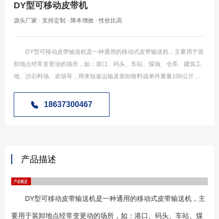
DY型可移动皮带机
源头厂家 · 支持定制 · 降本增效 · 性价比高
DY型可移动皮带输送机是一种通用的移动式皮带输送机，主要用于装
卸地点经常变更动的场所，如：港口、码头、车站、煤场、仓库、建筑工
地、沙石料场、农场等，用来短途运输及装卸散料或单件重量100公斤以
下的成件物品。是一种工效高，使用安全可靠，机动性好的连续输送装卸
设备。常用规格有5米、8米、10米、12米、15米、18米、20米等规格。
18637300467
一般10米以下机型没有升降机构为固定倾角，10米及以上产品分为分为有
升降机构。 DY型可移动皮带输送机是对移动式输送机的统称，根据使
用场合不同分为粮食输送用、矿山输送用不同标准，一般粮食输送用多采
用8米、10米两种规格采用钢管结构，手动升降机构。矿山输送用多采用
产品描述
10米、15米、30米等规格，其中15米以下多采用槽钢骨架结构，15米以
上一般采用槽钢骨架加三角花架结构，升降机构采用电动升降机构。一般
常见的为粮机标准的可移动皮带输送机。 1.DY型可移动式皮带输送机
DY型可移动皮带输送机是一种通用的移动式皮带输送机，主
根据使用需求不同分为可升降型及不可升降型。 2.DY型可移动式皮带
输送机根据使用场合不同分为粮机标准和矿山机械标准，其中粮机标准也
要用于装卸地点经常变更动的场所，如：港口、码头、车站、煤