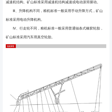
减速机结构。矿山标准采用减速机结构减速或电动滚筒驱动。
送机分为可升降型及不可升降型两大类，即：可移动不带升降式皮带输送
机和可移动升降式皮带输送机两种类型。有5米、8米、10米、12米、15
Ⅲ、升降机构不同，粮机标准一般采用手动升降方式，矿山
米、18米、20米等规格；带宽分别为：B500、B650、B800、B1000等规
标准采用电动升降机构。
格。根据物料选用平皮带、人字形皮带、挡边带等皮带。 4、设备不局
Ⅳ、行走轮不同，粮机标准一般采用普通辐条式橡胶轮胎，
限以上型号，可以非标设计；
矿山标准采用汽车用真空轮胎。