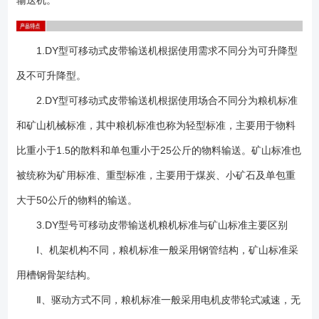
输送机。
毫米的槽形上托辊由两个辊子呈V形布置。辊子与水平线成20°交角，带宽
500及650毫米的槽形上托辊由三个辊子呈 形布置。侧辊与水平线成30°
交角。所有辊子的直径均为76毫米，图3为辊子的结构图。 4、 拉紧装
1.DY型可移动式皮带输送机根据使用需求不同分为可升降型
置：采用装在机尾的螺旋拉紧型式。通过螺杆的旋转来调整输送带的松
及不可升降型。
紧。 5、 输 送 带：起传递牵引力及承载物料的作用。采用三层棉芯织
物的普通橡胶运输带。上胶厚3毫米。下胶厚1.5毫米。 6、 升降装
2.DY型可移动式皮带输送机根据使用场合不同分为粮机标准
置：安装在输送机中部，由人力转动手柄带动伞齿轮付及螺杆旋转，从而
和矿山机械标准，其中粮机标准也称为轻型标准，主要用于物料
改变前、后支架间的夹角，使整机升降。仅可升降型有此部份。 7、
比重小于1.5的散料和单包重小于25公斤的物料输送。矿山标准也
行走结构：有行轮与尾轮两部份。可升降型的行轮采用6.50-16型充气轮
胎，尾轮采用直径300毫米的铸胶实心轮胎，均可绕铅垂线转动，从而输
被统称为矿用标准、重型标准，主要用于煤炭、小矿石及单包重
送机在纵向、横向、斜向移动较为方便，不可升降型的行轮不能绕铅垂线
大于50公斤的物料的输送。
转动，机长7米以及7米以下采用铁轮。机长10米及15米采用充气轮胎可升
降型亦可配用不转向的行轮组。 1、 DY系列可移动皮带输送机常用机
3.DY型号可移动皮带输送机粮机标准与矿山标准主要区别
型有DY50（带宽B=500mm）、DY60(带宽B=600mm）、DY65（带宽
Ⅰ、机架机构不同，粮机标准一般采用钢管结构，矿山标准采
B=650mm）三个规格，该系列还有DY80（带宽 B=800mm）、
用槽钢骨架结构。
DY100（带宽B=1000mm）等规格； 2、订购可移动输送机产品请注
明以下： 皮带带宽、带速要求、输送距离、输送高度、输送量、倾斜角
Ⅱ、驱动方式不同，粮机标准一般采用电机皮带轮式减速，无
度、物料特性、是否配备可调升降装置等基本技术参数。 3、本系列输