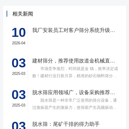
相关新闻
10
我厂安装员工对客户筛分系统升级改造完工，客户很满意，我们也很高兴！
2026-04
03
建材筛分，推荐使用故道金机械直线筛
市场竞争激烈，时间就是金 钱，效率决定成
2025-03
败！建材行业日新月异，精准的砂石物料筛分工
具成为了确保工程质量，提升生产效率的关键。
03
故道金机械，深耕振动筛分领域三十载，推出多
脱水筛应用领域广，设备采购推荐选择实力厂家
款高质量直线筛设备，以稳定的筛分质量，强大
脱水筛是一种非常广泛使用的筛分设备，通
的处理能力，提供建材砂石物料筛分解决方
2025-03
过激振器产生的激振力，使筛面产生高频振动，
案。 ▲故道金机械直线振动筛 布局合
物料在筛面上受到连续抛掷，从而实现固体颗粒
理，精准分级 故道金机械拥有强大的技术团
03
与液体之间的分离。在多个行业中，脱水筛都发
脱水筛：尾矿干排的得力助手
队，产品设计时考虑机械结构、动力学特性和操
挥着不可或缺的作用。故道金机械带大家一起了