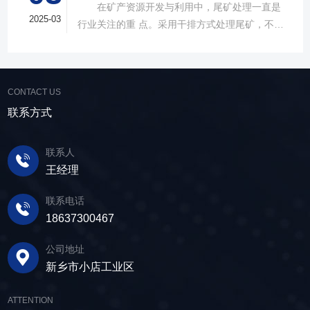
在矿产资源开发与利用中，尾矿处理一直是
作便捷性，其生产的直线筛产品使用时，物料在
解。 ▲故道金机械单层高频脱水振动筛
2025-03
行业关注的重 点。采用干排方式处理尾矿，不仅
筛面快速且均匀分布，筛孔不堵塞，筛分效率
在采矿业中，脱水筛经常被用于尾矿和精矿的脱
可节约企业生态环境治理资金，减少节能减排和
高，筛分精度高，为建材产品带来稳定可靠的质
水处理。选矿完成后，尾矿处理过程中需要脱水
尾矿库维护费用，还可回收尾矿中的有价成分，
量提升。 智能调控，灵活应对 故道金机
筛协助去除多余的水分，以便于尾矿的堆放或再
提高企业经济效益。尾矿干排过程中，少不了振
械直线筛可加装plc控制系统，实现远程操控。用
利用；在精矿进行进一步加工前，也需要通过脱
CONTACT US
动筛分设备的助力，脱水筛，凭借强大的性能优
户可根据实际需求轻松调整振幅、频率等筛分参
水筛进行脱水处理，以提高其品质和后续加工效
势，成为了尾矿干排系统中经常使用的明星产
联系方式
数，使故道金机械直线筛能够轻松应对不同材质
率。 在煤炭行业中，脱水筛主要用于煤泥的
品。 ▲脱水振动筛 脱水筛，专为处理含
与粒度的筛分挑战，提升筛分效率。 坚实耐
脱水处理。煤泥是煤炭洗选过程中的副产品，含
水物料而生，该设备通过激振器产生的激振力，
用，维护省心 故道金机械直线振动筛优选高
联系人
有大量的水分，使用脱水筛进行处理，可以将煤
使筛面产生高频振动，含水物料进入振动筛后，
质量材料，生产环节层层把控，生产出的振动筛
王经理
泥中的水分去除，使其达到后续加工的要
在筛面上受到连续抛掷，从而实现固体颗粒与液
产品筛体强度高，坚实耐用，可长时间高强度稳
求。 在建筑行业中，脱水筛被广泛应用于砂
体之间的分离。 脱水筛筛板采用模块式设
定作业。另外，该直线筛设备维护保养便捷，只
联系电话
石料厂的水洗砂脱水处理。水洗砂在生产过程中
计，无需螺栓即可安装，维护更换便捷，仅需要
需要定期检查、清洁、添加润滑油，即可保证振
18637300467
需要去除表面的泥土和杂质，这时候就需要用脱
3-5分钟即可完成筛板更换，显著减少了停机维护
动筛的正常运行和使用寿命。 绿色节能，引
水筛，通过脱水筛对物料进行处理，可以确保砂
公司地址
的时间。其筛网具备自清洁功能，可轻松清除粘
领未来 追求筛分效率的同时，故道金机械也
子的质量符合建筑要求，为建筑工程提供高质量
新乡市小店工业区
附在筛网上的物料，预防筛料堵网。此外，脱水
积极响应国家环保政策，部分直线筛筛体采用全
的建筑材料。 在食品行业中，脱水筛可以用
筛还配备了橡胶隔振弹簧作为减震装置，很好地
封闭设计，降低噪音与粉尘污染，为构建绿色建
于水果、蔬菜沥水，还可以用于果汁、酒类、调
ATTENTION
降低设备运行时产生的噪音，为用户创造更加舒
材产业贡献力量。 如今，故道金机械直线筛