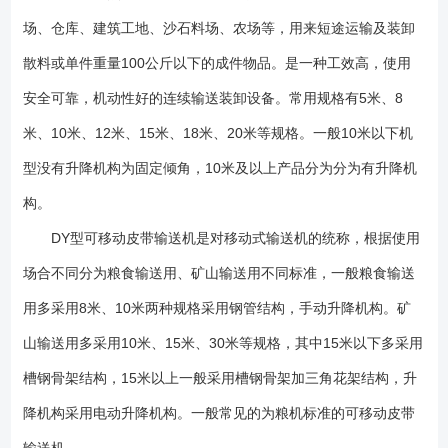
称为轻型标准，主要用于物料比重小于1.5的散料和单包重小于25公斤的物
场、仓库、建筑工地、沙石料场、农场等，用来短途运输及装卸
料输送。矿山标准也被统称为矿用标准、重型标准，主要用于煤炭、小矿
石及单包重大于50公斤的物料的输送。 3.DY型号可移动皮带输送机粮
散料或单件重量100公斤以下的成件物品。是一种工效高，使用
机标准与矿山标准主要区别 Ⅰ、机架机构不同，粮机标准一般采用钢管
安全可靠，机动性好的连续输送装卸设备。常用规格有5米、8
结构，矿山标准采用槽钢骨架结构。 Ⅱ、驱动方式不同，粮机标准一般
米、10米、12米、15米、18米、20米等规格。一般10米以下机
采用电机皮带轮式减速，无减速机结构。矿山标准采用减速机结构减速或
电动滚筒驱动。 Ⅲ、升降机构不同，粮机标准一般采用手动升降方式，
型没有升降机构为固定倾角，10米及以上产品分为分为有升降机
矿山标准采用电动升降机构。 Ⅳ、行走轮不同，粮机标准一般采用普
构。
通辐条式橡胶轮胎，矿山标准采用汽车用真空轮胎。 1、尾轮组 2、
拉紧装置 3、电动滚筒组 4、空段清扫器 5、导料槽 6、上托辊组
DY型可移动皮带输送机是对移动式输送机的统称，根据使用
7、电器控制箱 8、平形托辊组 9、后部机架 10、升降装置 11、
场合不同分为粮食输送用、矿山输送用不同标准，一般粮食输送
行轮组 12、前部机架 13、弹簧清扫器 14、改向滚筒组 1、 机
用多采用8米、10米两种规格采用钢管结构，手动升降机构。矿
架：是整机的主体，系由钢管焊接成的等断面衔架结构。机长在10米以下
者，为单节机架，机长10米及10米以上者，机架分成前后两节，以螺栓联
山输送用多采用10米、15米、30米等规格，其中15米以下多采用
接成一整体。 2、 驱动装置：采用油冷式电动滚筒，它安装在机架的
槽钢骨架结构，15米以上一般采用槽钢骨架加三角花架结构，升
尾部。 3、 托 辊：用于支承输送带和带上物料，使其稳定运行。它
有上托辊和下托辊两种，上托辊又分槽形和平形。槽形上托辊用于输送散
降机构采用电动升降机构。一般常见的为粮机标准的可移动皮带
状物料。平形上托辊用于输送成件物品。下托辊内为平形托辊。带宽400