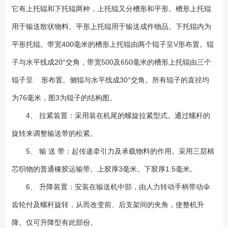
它有上托辊和下托辊两种，上托辊又分槽形和平形。槽形上托辊
用于输送散状物料。平形上托辊用于输送成件物品。下托辊内为
平形托辊。带宽400毫米的槽形上托辊由两个辊子呈V形布置。辊
子与水平线成20°交角，带宽500及650毫米的槽形上托辊由三个
辊子呈 形布置。侧辊与水平线成30°交角。所有辊子的直径均
为76毫米，图3为辊子的结构图。
4、 拉紧装置：采用装在机尾的螺旋拉紧型式。通过螺杆的
旋转来调整输送带的松紧。
5、 输 送 带：起传递牵引力及承载物料的作用。采用三层棉
芯织物的普通橡胶运输带。上胶厚3毫米。下胶厚1.5毫米。
6、 升降装置：安装在输送机中部，由人力转动手柄带动伞
齿轮付及螺杆旋转，从而改变前、后支架间的夹角，使整机升
降。仅可升降型有此部份。