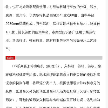
备可配用布料器，以达到物料均匀分布的效果； 1、选用该类型翻转
收，也可与旋流器配套使用，对细物料进行有效的分级、脱水、
弧形筛时应注意空间尺寸是否允许； 2、基础可做成预埋铁或地脚螺栓
两种类型； 3、请注明含入料箱与不含入料箱两种情况； 4、设备
脱泥、脱介等。该类型筛机是由包角45度或60度、曲率半径
不局限以上型号，可以非标设计； （1）收到货物后请按照发货清单仔
2030mm筛箱构成，弧形筛面、筛框采用枢轴专向结构，能旋转
细对照零部件的数量是否一致； （2）检查各个零部件是否在运输过程
180度，延长筛面的使用寿命。该类型的设备广泛用于煤炭行
中有碰撞或破损； （3）按照装配图依次将各个零部件组装牢固；
（4）如与脱水筛配套使用的弧形筛安装时请注意保证筛机与弧形筛的距
业、造纸行业、砂石行业、建材行业等物料的预先脱水工艺环
离，以免工作中发生干涉碰撞； （5）如振动结构的弧形筛，安装好后
节。
卸下电机风罩，注意电机转向； （1）可翻转弧形筛在使用中注意脱水
的效果，如发现跑粗磨损严重等现象需要将入料端与出料端对换下位置来
提高筛网的使用效果。 （2）振动弧形筛的振动效果可调整振动电机的
HS系列弧形筛由电机（振动式）、入料箱、筛箱、筛板、翻
偏心块的夹角大小来改变激振力的大小； （3）筛网、橡胶弹簧等均为
转机构和机架等组成，脱水原理是靠筛条入料侧尖锐的棱边对煤
易损件，需要定期检查，如有损坏请及时更换以免影响使用效果；
泥水的切割作用，将煤泥分离出去，根据使用场合和物料水分的
悬殊，弧形筛又分为振动弧形筛和无动力弧形筛（又称可翻转弧
形筛）。可翻转弧形筛入料端与出料端位置可以对调，达到均匀