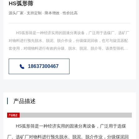
HS弧形筛
源头厂家 · 支持定制 · 降本增效 · 性价比高
HS弧形筛是一种经济实用的固液分离设备，广泛用于选煤厂、选矿厂
对物料进行预先脱水、脱泥、脱介作业，分级煤泥回收，也可与旋流器配
套使用，对细物料进行有效的分级、脱水、脱泥、脱介等。该类型筛机是
由包角45度或60度、曲率半径2030mm筛箱构成，弧形筛面、筛框采用枢
轴专向结构，能旋转180度，延长筛面的使用寿命。该类型的设备广泛用
18637300467
于煤炭行业、造纸行业、砂石行业、建材行业等物料的预先脱水工艺环
节。 HS系列弧形筛由电机（振动式）、入料箱、筛箱、筛板、翻转机
构和机架等组成，脱水原理是靠筛条入料侧尖锐的棱边对煤泥水的切割作
用，将煤泥分离出去，根据使用场合和物料水分的悬殊，弧形筛又分为振
产品描述
动弧形筛和无动力弧形筛（又称可翻转弧形筛）。可翻转弧形筛入料端与
出料端位置可以对调，达到均匀磨损，延长使用寿命，操作灵活方便。并
在冶金、化工等行业也得到了广泛的应用。 1、该类型设备常用的
HS弧形筛是一种经济实用的固液分离设备，广泛用于选煤
有振动弧形筛，翻转弧形筛、击打弧形筛等类型； 2、弧形筛的包角常
用的有60度和45度两种； 3、筛板常用为不锈钢条缝筛板； 4、设
厂、选矿厂对物料进行预先脱水、脱泥、脱介作业，分级煤泥回