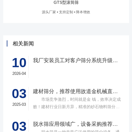
GTS型滚筒筛
源头厂家 • 支持定制 • 降本增效
相关新闻
10
我厂安装员工对客户筛分系统升级改造完工，客户很满意，我们也很高兴！
2026-04
03
建材筛分，推荐使用故道金机械直线筛
市场竞争激烈，时间就是金 钱，效率决定成
2025-03
败！建材行业日新月异，精准的砂石物料筛分工
具成为了确保工程质量，提升生产效率的关键。
03
故道金机械，深耕振动筛分领域三十载，推出多
脱水筛应用领域广，设备采购推荐选择实力厂家
款高质量直线筛设备，以稳定的筛分质量，强大
脱水筛是一种非常广泛使用的筛分设备，通