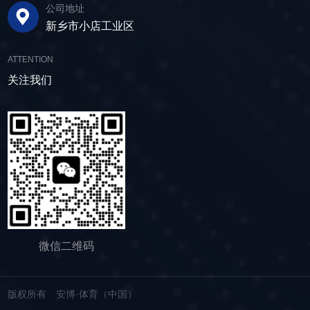
水筛，通过脱水筛对物料进行处理，可以确保砂
公司地址
的时间。其筛网具备自清洁功能，可轻松清除粘
领未来 追求筛分效率的同时，故道金机械也
子的质量符合建筑要求，为建筑工程提供高质量
新乡市小店工业区
附在筛网上的物料，预防筛料堵网。此外，脱水
积极响应国家环保政策，部分直线筛筛体采用全
的建筑材料。 在食品行业中，脱水筛可以用
筛还配备了橡胶隔振弹簧作为减震装置，很好地
封闭设计，降低噪音与粉尘污染，为构建绿色建
于水果、蔬菜沥水，还可以用于果汁、酒类、调
ATTENTION
降低设备运行时产生的噪音，为用户创造更加舒
材产业贡献力量。 如今，故道金机械直线筛
味品等液态食品的过滤和分离，为后续食材储
适的工作环境。 脱水筛体积相对较小，单位
关注我们
已广泛应用于各类建材物料的筛分作业中，成为
存、运输及使用提供便利。 ▲故道金机械双
面积处理量大，可够满足多种物料的脱水作业的
了众多建材企业的信赖之选。如果您也希望提升
层高频脱水振动筛 说了这么多，相信大家对
要求，支持24小时不间断的连续干排作业，提升
建材物料的筛分效率，欢迎随时安博·体育（中
脱水筛的重要性有了更加清晰地认识，在产品采
生产线脱水效率。 ▲脱水振动筛 脱水筛
国），故道金机械将提供高质量的产品，竭诚为
购时，也一定要擦亮眼睛。故道金机械深耕振动
适用于金属矿山、非金属矿山以及煤矿等领域的
您服务！
筛分行业多年，拥有丰富的生产经验和出色的技
尾矿处理。通过脱水筛的处理，尾矿的含水量大
术实力，我们生产的脱水筛产品，品质稳定，生
大降低，干排效果好，为矿山企业带来了显著的
产效率高，使用维护便利，能够满足不同行业，
经济效益和社会效益。脱水筛同样适用于电力、
不同客户的多样化需求，助力生产提效。
制糖、制盐、污水厂等领域，助力对细颗粒物料
的干湿分级、脱水、脱介、脱泥。
微信二维码
版权所有 安博·体育（中国）