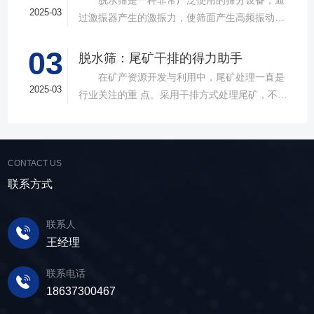
的处理能力，提供建材砂石物料筛分解决方
2025-03
过激振器产生的激振力，使筛面产生高频振动，
案。 ▲故道金机械直线振动筛 布局合
物料在筛面上受到连续抛掷，从而实现固体颗粒
理，精准分级 故道金机械拥有强大的技术团
03
与液体之间的分离。在多个行业中，脱水筛都发
脱水筛：尾矿干排的得力助手
队，产品设计时考虑机械结构、动力学特性和操
挥着不可或缺的作用。故道金机械带大家一起了
在矿产资源开发与利用中，尾矿处理一直是
作便捷性，其生产的直线筛产品使用时，物料在
解。 ▲故道金机械单层高频脱水振动筛
2025-03
行业关注的重 点。采用干排方式处理尾矿，不仅
筛面快速且均匀分布，筛孔不堵塞，筛分效率
在采矿业中，脱水筛经常被用于尾矿和精矿的脱
可节约企业生态环境治理资金，减少节能减排和
高，筛分精度高，为建材产品带来稳定可靠的质
水处理。选矿完成后，尾矿处理过程中需要脱水
尾矿库维护费用，还可回收尾矿中的有价成分，
量提升。 智能调控，灵活应对 故道金机
筛协助去除多余的水分，以便于尾矿的堆放或再
提高企业经济效益。尾矿干排过程中，少不了振
械直线筛可加装plc控制系统，实现远程操控。用
利用；在精矿进行进一步加工前，也需要通过脱
CONTACT US
动筛分设备的助力，脱水筛，凭借强大的性能优
户可根据实际需求轻松调整振幅、频率等筛分参
水筛进行脱水处理，以提高其品质和后续加工效
势，成为了尾矿干排系统中经常使用的明星产
联系方式
数，使故道金机械直线筛能够轻松应对不同材质
率。 在煤炭行业中，脱水筛主要用于煤泥的
品。 ▲脱水振动筛 脱水筛，专为处理含
与粒度的筛分挑战，提升筛分效率。 坚实耐
脱水处理。煤泥是煤炭洗选过程中的副产品，含
水物料而生，该设备通过激振器产生的激振力，
用，维护省心 故道金机械直线振动筛优选高
联系人
有大量的水分，使用脱水筛进行处理，可以将煤
使筛面产生高频振动，含水物料进入振动筛后，
质量材料，生产环节层层把控，生产出的振动筛
王经理
泥中的水分去除，使其达到后续加工的要
在筛面上受到连续抛掷，从而实现固体颗粒与液
产品筛体强度高，坚实耐用，可长时间高强度稳
求。 在建筑行业中，脱水筛被广泛应用于砂
体之间的分离。 脱水筛筛板采用模块式设
定作业。另外，该直线筛设备维护保养便捷，只
联系电话
石料厂的水洗砂脱水处理。水洗砂在生产过程中
计，无需螺栓即可安装，维护更换便捷，仅需要
需要定期检查、清洁、添加润滑油，即可保证振
18637300467
需要去除表面的泥土和杂质，这时候就需要用脱
3-5分钟即可完成筛板更换，显著减少了停机维护
动筛的正常运行和使用寿命。 绿色节能，引