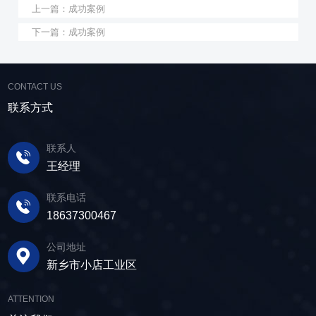
上一篇：
成功案例
下一篇：
成功案例
CONTACT US
联系方式
联系人
王经理
联系电话
18637300467
公司地址
新乡市小店工业区
ATTENTION